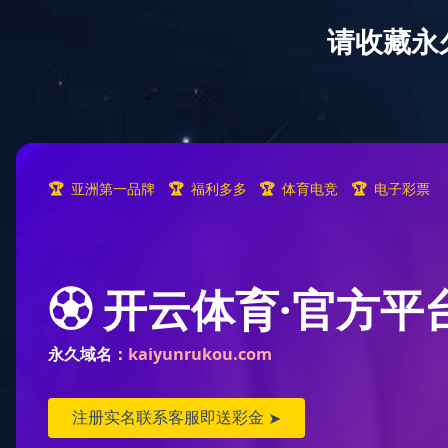
党建首页
党建动态
党纪法规
首页
米兰(中国)官网
廉政建设
当前位置：
>
>
> 正文