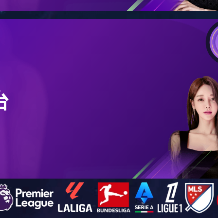
林旭东廉政承诺书
重科院 cqast.org.cn 2018/7/2 来源： 本站
【字体：
大
中
小
】 【
打印此文
】