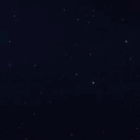
责任编辑： 系统管理员
习中心组...
发布
站
8