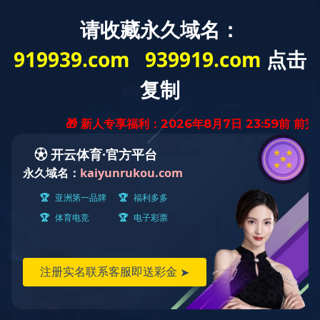
党建首页
党建动态
党纪法规
廉
首页
米兰(中国)官网
廉政建设
当前位置：
>
>
> 正文